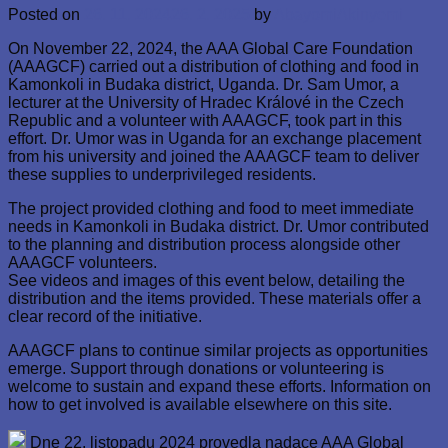
Posted on
26. 11. 2024
26. 2. 2025
by
AbayomiAkinyemi
On November 22, 2024, the AAA Global Care Foundation
(AAAGCF) carried out a distribution of clothing and food in
Kamonkoli in Budaka district, Uganda. Dr. Sam Umor, a
lecturer at the University of Hradec Králové in the Czech
Republic and a volunteer with AAAGCF, took part in this
effort. Dr. Umor was in Uganda for an exchange placement
from his university and joined the AAAGCF team to deliver
these supplies to underprivileged residents.
The project provided clothing and food to meet immediate
needs in Kamonkoli in Budaka district. Dr. Umor contributed
to the planning and distribution process alongside other
AAAGCF volunteers.
See videos and images of this event below, detailing the
distribution and the items provided. These materials offer a
clear record of the initiative.
AAAGCF plans to continue similar projects as opportunities
emerge. Support through donations or volunteering is
welcome to sustain and expand these efforts. Information on
how to get involved is available elsewhere on this site.
Dne 22. listopadu 2024 provedla nadace AAA Global