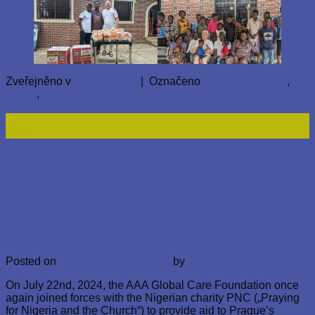
Zveřejněno v
Nezařazené
|
Označeno
Children's Home
,
Lagos
,
orphanage
Přidat komentář
22
Čvc
Nezařazené
AAA Global Care Foundation and
PNC Continue Their Support for
Prague’s Homeless
Posted on
22. 7. 2024
29. 8. 2024
by
AbayomiAkinyemi
On July 22nd, 2024, the AAA Global Care Foundation once
again joined forces with the Nigerian charity PNC („Praying
for Nigeria and the Church“) to provide aid to Prague’s