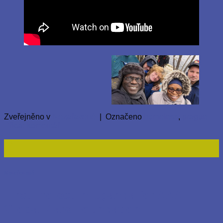
Zveřejněno v
Nezařazené
|
Označeno
homeless
,
prague
Přidat komentář
26
Lis
Nezařazené
First Project in Uganda for AAA
Global Care Foundation