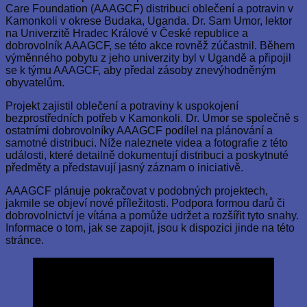
Care Foundation (AAAGCF) distribuci oblečení a potravin v
Kamonkoli v okrese Budaka, Uganda. Dr. Sam Umor, lektor
na Univerzitě Hradec Králové v České republice a
dobrovolník AAAGCF, se této akce rovněž zúčastnil. Během
výměnného pobytu z jeho univerzity byl v Ugandě a připojil
se k týmu AAAGCF, aby předal zásoby znevýhodněným
obyvatelům.
Projekt zajistil oblečení a potraviny k uspokojení
bezprostředních potřeb v Kamonkoli. Dr. Umor se společně s
ostatními dobrovolníky AAAGCF podílel na plánování a
samotné distribuci. Níže naleznete videa a fotografie z této
události, které detailně dokumentují distribuci a poskytnuté
předměty a představují jasný záznam o iniciativě.
AAAGCF plánuje pokračovat v podobných projektech,
jakmile se objeví nové příležitosti. Podpora formou darů či
dobrovolnictví je vítána a pomůže udržet a rozšířit tyto snahy.
Informace o tom, jak se zapojit, jsou k dispozici jinde na této
stránce.