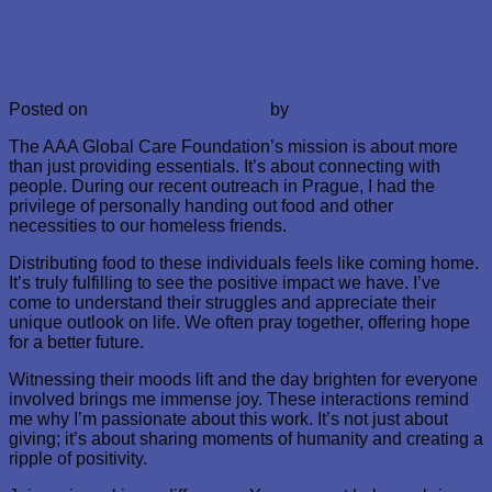
Prague Outreach: September 20th,
2024
Posted on
20. 9. 2024
21. 9. 2024
by
AbayomiAkinyemi
The AAA Global Care Foundation’s mission is about more
than just providing essentials. It’s about connecting with
people. During our recent outreach in Prague, I had the
privilege of personally handing out food and other
necessities to our homeless friends.
Distributing food to these individuals feels like coming home.
It’s truly fulfilling to see the positive impact we have. I’ve
come to understand their struggles and appreciate their
unique outlook on life. We often pray together, offering hope
for a better future.
Witnessing their moods lift and the day brighten for everyone
involved brings me immense joy. These interactions remind
me why I’m passionate about this work. It’s not just about
giving; it’s about sharing moments of humanity and creating a
ripple of positivity.