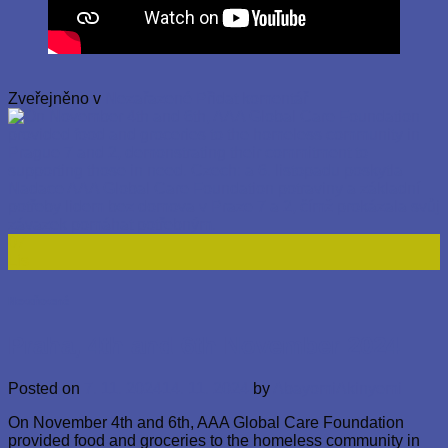
Zveřejněno v
Nezařazené
Přidat komentář
07
Lis
Nezařazené
Praha, 4th and 6th November 2024
Posted on
7. 11. 2024
14. 11. 2024
by
AbayomiAkinyemi
On November 4th and 6th, AAA Global Care Foundation
provided food and groceries to the homeless community in