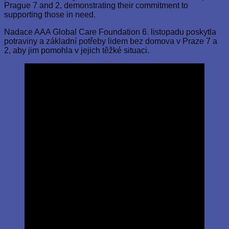
Prague 7 and 2, demonstrating their commitment to
supporting those in need.
Nadace AAA Global Care Foundation 6. listopadu poskytla
potraviny a základní potřeby lidem bez domova v Praze 7 a
2, aby jim pomohla v jejich těžké situaci.