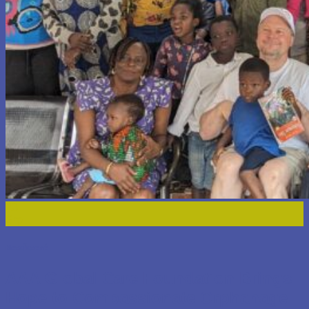
23
Srp
Nezařazené
AAA Global Care Foundation Brings
Hope to Compassionate Orphanage