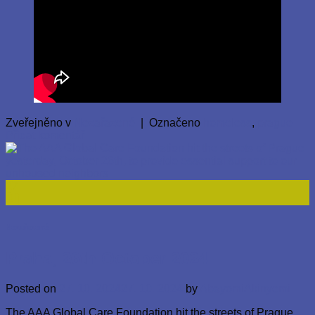
Zveřejněno v
Nezařazené
|
Označeno
homeless
,
prague
Přidat komentář
27
Říj
Nezařazené
Praha, 26th October 2024
Posted on
27. 10. 2024
27. 10. 2024
by
AbayomiAkinyemi
The AAA Global Care Foundation hit the streets of Prague