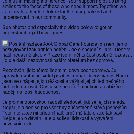
Join us in making a difference. Your support helps us bring
smiles to the faces of those who need it most. Together, we
can create a brighter future for the marginalized and
underserved in our community.
See photos and especially the video below to get an
understanding of how it goes.
Poslání nadace AAA Global Care Foundation není jen o
poskytování základních potřeb. Jde o spojení s lidmi. Během
naší nedávné akce v Praze jsem měl tu čest osobně rozdávat
jídlo a další nezbytnosti našim přátelům bez domova.
Rozdávání jídla těmto lidem mi dává pocit domova. Je
opravdu naplňující vidět pozitivní dopad, který máme. Naučil
jsem se chápat jejich těžkosti a vážit si jejich jedinečného
pohledu na život. Často se společně modlíme a nabízíme
naději na lepší budoucnost.
Je pro mě obrovskou radostí sledovat, jak se jejich nálada
zlepšuje a den se pro všechny zúčastněné stává jasnějším.
Tyto interakce mi připomínají, proč mě tato práce tak baví.
Nejde jen o dávání, ale o sdílení lidskosti a vytváření
pozitivních vln.
Přidejte se k nám a pomozte nám změnit svět k lepšímu.