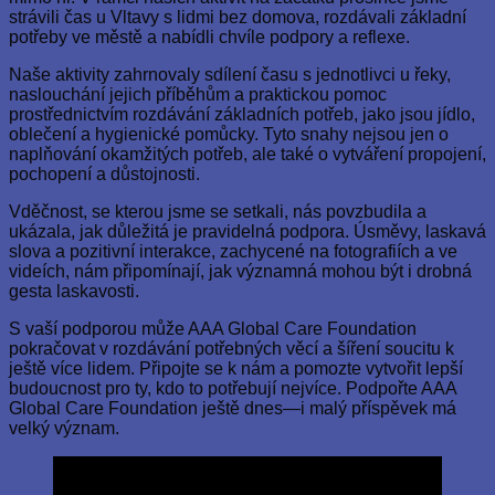
strávili čas u Vltavy s lidmi bez domova, rozdávali základní
potřeby ve městě a nabídli chvíle podpory a reflexe.
Naše aktivity zahrnovaly sdílení času s jednotlivci u řeky,
naslouchání jejich příběhům a praktickou pomoc
prostřednictvím rozdávání základních potřeb, jako jsou jídlo,
oblečení a hygienické pomůcky. Tyto snahy nejsou jen o
naplňování okamžitých potřeb, ale také o vytváření propojení,
pochopení a důstojnosti.
Vděčnost, se kterou jsme se setkali, nás povzbudila a
ukázala, jak důležitá je pravidelná podpora. Úsměvy, laskavá
slova a pozitivní interakce, zachycené na fotografiích a ve
videích, nám připomínají, jak významná mohou být i drobná
gesta laskavosti.
S vaší podporou může AAA Global Care Foundation
pokračovat v rozdávání potřebných věcí a šíření soucitu k
ještě více lidem. Připojte se k nám a pomozte vytvořit lepší
budoucnost pro ty, kdo to potřebují nejvíce. Podpořte AAA
Global Care Foundation ještě dnes—i malý příspěvek má
velký význam.