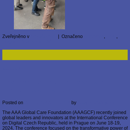
Zveřejněno v
Nezařazené
|
Označeno
homeless
,
PNC
,
prague
Přidat komentář
20
Čvn
Nezařazené
The International Conference on
Digital Czech Republic
Posted on
20. 6. 2024
22. 6. 2024
by
AbayomiAkinyemi
The AAA Global Care Foundation (AAAGCF) recently joined
global leaders and innovators at the International Conference
on Digital Czech Republic, held in Prague on June 18-19,
2024. The conference focused on the transformative power of