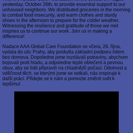
yesterday, October 26th, to provide essential support to our
unhoused neighbors. We distributed groceries in the morning
to combat food insecurity, and warm clothes and sturdy
shoes in the afternoon to prepare for the colder weather.
Witnessing the resilience and gratitude of those we met
inspires us to continue our work. Join us in making a
difference!
Nadace AAA Global Care Foundation se včera, 26. října,
vydala do ulic Prahy, aby poskytla základní podporu lidem
bez domova. Dopoledne jsme rozdávali potraviny, abychom
bojovali proti hladu, a odpoledne teplé oblečení a pevnou
obuv, aby se lidé připravili na chladnější počasí. Odolnost a
vděčnost těch, se kterými jsme se setkali, nás inspiruje k
další práci. Přidejte se k nám a pomozte změnit svět k
lepšímu!