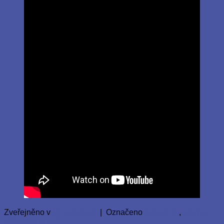
Zveřejněno v
Nezařazené
|
Označeno
homeless
,
prague
Přidat komentář