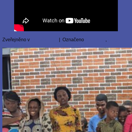
Zveřejněno v
Nezařazené
|
Označeno
homeless
,
prague
Přidat komentář