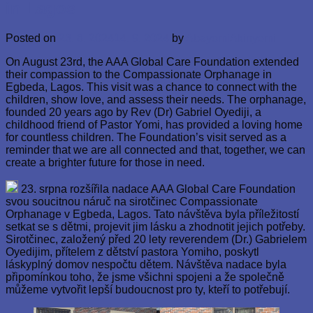
in Lagos
Posted on
23. 8. 2024
14. 9. 2024
by
AbayomiAkinyemi
On August 23rd, the AAA Global Care Foundation extended
their compassion to the Compassionate Orphanage in
Egbeda, Lagos. This visit was a chance to connect with the
children, show love, and assess their needs. The orphanage,
founded 20 years ago by Rev (Dr) Gabriel Oyediji, a
childhood friend of Pastor Yomi, has provided a loving home
for countless children. The Foundation’s visit served as a
reminder that we are all connected and that, together, we can
create a brighter future for those in need.
23. srpna rozšířila nadace AAA Global Care Foundation
svou soucitnou náruč na sirotčinec Compassionate
Orphanage v Egbeda, Lagos. Tato návštěva byla příležitostí
setkat se s dětmi, projevit jim lásku a zhodnotit jejich potřeby.
Sirotčinec, založený před 20 lety reverendem (Dr.) Gabrielem
Oyedijim, přítelem z dětství pastora Yomiho, poskytl
láskyplný domov nespočtu dětem. Návštěva nadace byla
připomínkou toho, že jsme všichni spojeni a že společně
můžeme vytvořit lepší budoucnost pro ty, kteří to potřebují.