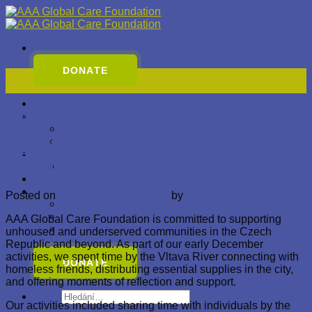
Přeskočit
na
obsah
DONATE
07
Pro
Home
Blog
Nezařazené
In Prague
In Nigeria
Early December Activities with AAA
About Us
Global Care Foundation
Contact
GALLERY
Join Us
Posted on
7. 12. 2024
7. 12. 2024
by
AbayomiAkinyemi
Become a volunteer
Sponsor Us
AAA Global Care Foundation is committed to supporting
Become a Representative
unhoused and underserved communities in the Czech
Republic and beyond. As part of our early December
activities, we spent time by the Vltava River connecting with
DONATE
homeless friends, distributing essential supplies in the city,
and offering moments of reflection and support.
Hledat:
Our activities included sharing time with individuals by the