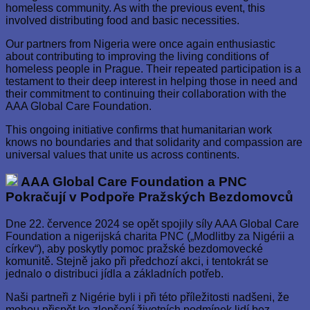
homeless community. As with the previous event, this
involved distributing food and basic necessities.
Our partners from Nigeria were once again enthusiastic
about contributing to improving the living conditions of
homeless people in Prague. Their repeated participation is a
testament to their deep interest in helping those in need and
their commitment to continuing their collaboration with the
AAA Global Care Foundation.
This ongoing initiative confirms that humanitarian work
knows no boundaries and that solidarity and compassion are
universal values that unite us across continents.
AAA Global Care Foundation a PNC
Pokračují v Podpoře Pražských Bezdomovců
Dne 22. července 2024 se opět spojily síly AAA Global Care
Foundation a nigerijská charita PNC („Modlitby za Nigérii a
církev“), aby poskytly pomoc pražské bezdomovecké
komunitě. Stejně jako při předchozí akci, i tentokrát se
jednalo o distribuci jídla a základních potřeb.
Naši partneři z Nigérie byli i při této příležitosti nadšeni, že
mohou přispět ke zlepšení životních podmínek lidí bez