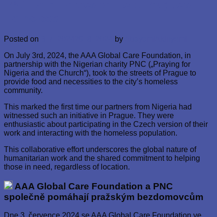
PNC Join Forces to Help Prague’s
Homeless
Posted on
3. 7. 2024
29. 8. 2024
by
AbayomiAkinyemi
On July 3rd, 2024, the AAA Global Care Foundation, in
partnership with the Nigerian charity PNC („Praying for
Nigeria and the Church“), took to the streets of Prague to
provide food and necessities to the city’s homeless
community.
This marked the first time our partners from Nigeria had
witnessed such an initiative in Prague. They were
enthusiastic about participating in the Czech version of their
work and interacting with the homeless population.
This collaborative effort underscores the global nature of
humanitarian work and the shared commitment to helping
those in need, regardless of location.
AAA Global Care Foundation a PNC
společně pomáhají pražským bezdomovcům
Dne 3. července 2024 se AAA Global Care Foundation ve