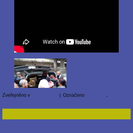
Zveřejněno v
Nezařazené
|
Označeno
homeless
,
prague
Přidat komentář
20
Zář
Nezařazené