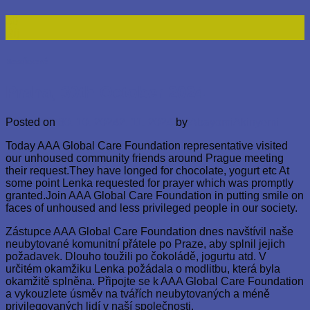
30
Říj
Nezařazené
Praha, 30th October 2024
Posted on
30. 10. 2024
2. 11. 2024
by
AbayomiAkinyemi
Today AAA Global Care Foundation representative visited
our unhoused community friends around Prague meeting
their request.They have longed for chocolate, yogurt etc At
some point Lenka requested for prayer which was promptly
granted.Join AAA Global Care Foundation in putting smile on
faces of unhoused and less privileged people in our society.
Zástupce AAA Global Care Foundation dnes navštívil naše
neubytované komunitní přátele po Praze, aby splnil jejich
požadavek. Dlouho toužili po čokoládě, jogurtu atd. V
určitém okamžiku Lenka požádala o modlitbu, která byla
okamžitě splněna. Připojte se k AAA Global Care Foundation
a vykouzlete úsměv na tvářích neubytovaných a méně
privilegovaných lidí v naší společnosti.