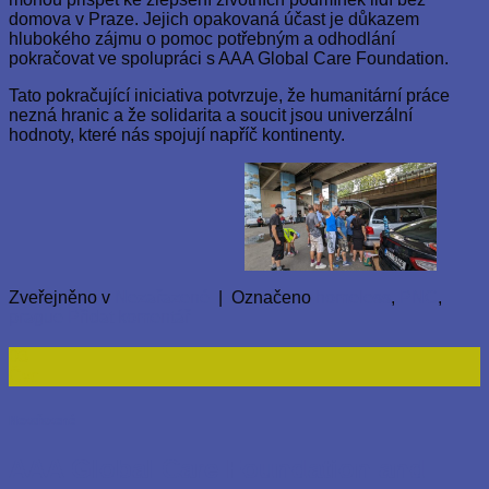
domova v Praze. Jejich opakovaná účast je důkazem
hlubokého zájmu o pomoc potřebným a odhodlání
pokračovat ve spolupráci s AAA Global Care Foundation.
Tato pokračující iniciativa potvrzuje, že humanitární práce
nezná hranic a že solidarita a soucit jsou univerzální
hodnoty, které nás spojují napříč kontinenty.
Zveřejněno v
Nezařazené
|
Označeno
homeless
,
PNC
,
prague
Přidat komentář
03
Čvc
Nezařazené
AAA Global Care Foundation and