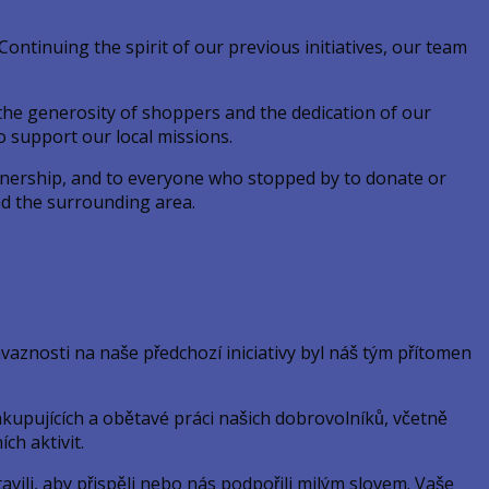
ntinuing the spirit of our previous initiatives, our team
the generosity of shoppers and the dedication of our
o support our local missions.
rtnership, and to everyone who stopped by to donate or
nd the surrounding area.
znosti na naše předchozí iniciativy byl náš tým přítomen
akupujících a obětavé práci našich dobrovolníků, včetně
ch aktivit.
tavili, aby přispěli nebo nás podpořili milým slovem. Vaše