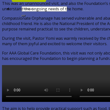
This was an unannounced visit, and also the Foundation’s s
Hledat:
understand the ongoing needs of the home.
Compassionate Orphanage has served vulnerable and abando
childhood friend. He is also the National President of th
purpose remained practical: to see the children, understan
During the visit, Pastor Yomi was warmly received by the c
many of them joyful and excited to welcome their visitors.
For AAA Global Care Foundation, this visit was not only abo
has encouraged the Foundation to begin planning a fundra
The aim is to help provide practical support such as food, b