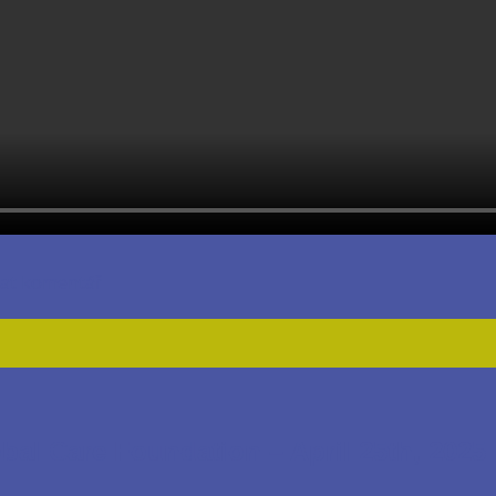
dat komentář
l Care Foundation – April 25th, 2025