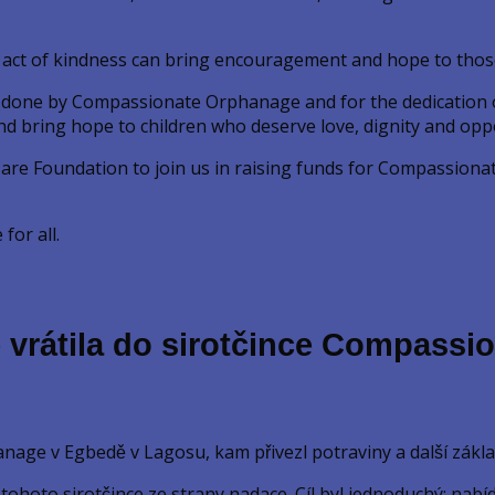
ll act of kindness can bring encouragement and hope to thos
g done by Compassionate Orphanage and for the dedication o
and bring hope to children who deserve love, dignity and opp
are Foundation to join us in raising funds for Compassionate
for all.
 vrátila do sirotčince Compassi
ge v Egbedě v Lagosu, kam přivezl potraviny a další základn
hoto sirotčince ze strany nadace. Cíl byl jednoduchý: nabíd