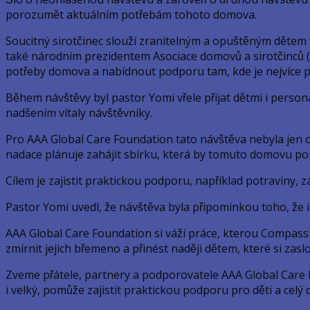
porozumět aktuálním potřebám tohoto domova.
Soucitný sirotčinec slouží zranitelným a opuštěným dětem v 
také národním prezidentem Asociace domovů a sirotčinců (A
potřeby domova a nabídnout podporu tam, kde je nejvíce p
Během návštěvy byl pastor Yomi vřele přijat dětmi i perso
nadšením vítaly návštěvníky.
Pro AAA Global Care Foundation tato návštěva nebyla jen 
nadace plánuje zahájit sbírku, která by tomuto domovu pom
Cílem je zajistit praktickou podporu, například potraviny,
Pastor Yomi uvedl, že návštěva byla připomínkou toho, že i m
AAA Global Care Foundation si váží práce, kterou Compassi
zmírnit jejich břemeno a přinést naději dětem, které si zaslo
Zveme přátele, partnery a podporovatele AAA Global Care 
i velký, pomůže zajistit praktickou podporu pro děti a celý