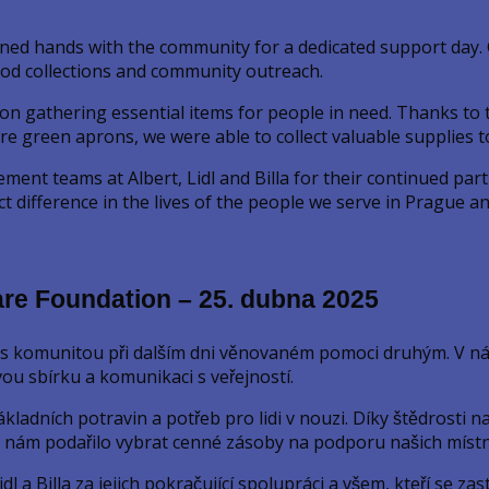
ned hands with the community for a dedicated support day. Co
food collections and community outreach.
on gathering essential items for people in need. Thanks to 
e green aprons, we were able to collect valuable supplies t
ment teams at Albert, Lidl and Billa for their continued pa
 difference in the lives of the people we serve in Prague a
re Foundation – 25. dubna 2025
s komunitou při dalším dni věnovaném pomoci druhým. V náva
vou sbírku a komunikaci s veřejností.
adních potravin a potřeb pro lidi v nouzi. Díky štědrosti n
e nám podařilo vybrat cenné zásoby na podporu našich místní
a Billa za jejich pokračující spolupráci a všem, kteří se zas