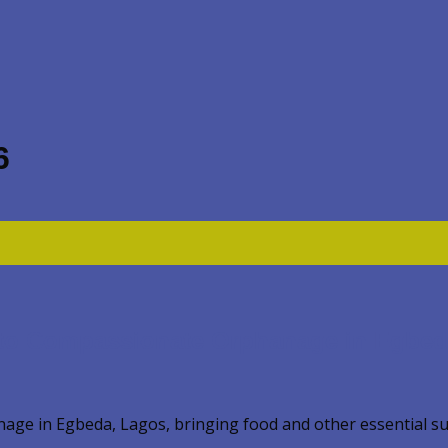
6
 to Compassionate Orphanage in Egbed
e in Egbeda, Lagos, bringing food and other essential supp