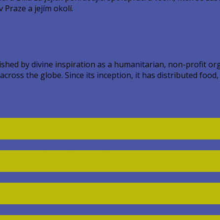
Praze a jejím okolí.
Přidat komentář
ed by divine inspiration as a humanitarian, non-profit orga
ross the globe. Since its inception, it has distributed food,
ate Orphanage in Egbeda, Lagos
ion – April 25th, 2025