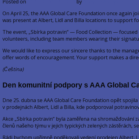
Posted on
11. 5. 2026
11. 5. 2026
by
AbayomiAkinyemi
On April 25, the AAA Global Care Foundation once again joi
was present at Albert, Lidl and Billa locations to support 
The event, „Sbírka potravin“ — Food Collection — focused 
volunteers, including team members wearing their signatur
We would like to express our sincere thanks to the manage
offer words of encouragement. Your support makes a direct
(Čeština)
Den komunitní podpory s AAA Global Ca
Dne 25. dubna se AAA Global Care Foundation opět spojila 
v prodejnách Albert, Lidl a Billa, kde podporoval potravino
Akce „Sbírka potravin“ byla zaměřena na shromažďování zákl
členů našeho týmu v jejich typických zelených zástěrách, s
Rádi bychom upřímně poděkovali vedení prodejen Albert, Lidl 