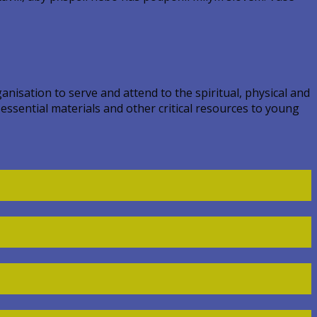
nisation to serve and attend to the spiritual, physical and
 essential materials and other critical resources to young