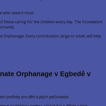
e who need it most.
f those caring for the children every day. The Foundation
ortunity.
 Orphanage. Every contribution, large or small, will help
onate Orphanage v Egbedě v
í potřeby pro děti a jejich pečovatele.
nout praktickou pomoc, strávit čas s dětmi a lépe