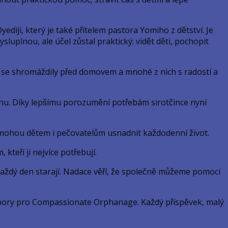
diji, který je také přítelem pastora Yomiho z dětství. Je
uplnou, ale účel zůstal praktický: vidět děti, pochopit
i se shromáždily před domovem a mnohé z nich s radostí a
ahu. Díky lepšímu porozumění potřebám sirotčince nyní
eré mohou dětem i pečovatelům usnadnit každodenní život.
teří ji nejvíce potřebují.
 každý den starají. Nadace věří, že společně můžeme pomoci
odpory pro Compassionate Orphanage. Každý příspěvek, malý