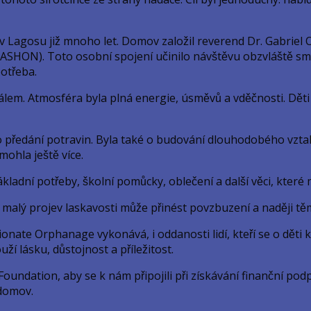
Lagosu již mnoho let. Domov založil reverend Dr. Gabriel Oye
SHON). Toto osobní spojení učinilo návštěvu obzvláště smysl
otřeba.
nálem. Atmosféra byla plná energie, úsměvů a vděčnosti. Dět
o předání potravin. Byla také o budování dlouhodobého vzt
ohla ještě více.
 základní potřeby, školní pomůcky, oblečení a další věci, kt
alý projev laskavosti může přinést povzbuzení a naději těm, k
onate Orphanage vykonává, i oddanosti lidí, kteří se o děti
uží lásku, důstojnost a příležitost.
Foundation, aby se k nám připojili při získávání finanční p
 domov.