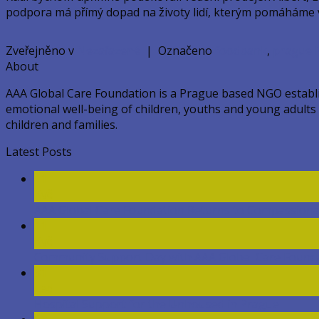
podpora má přímý dopad na životy lidí, kterým pomáháme v 
Zveřejněno v
Nezařazené
|
Označeno
foodbank
,
prague
About
AAA Global Care Foundation is a Prague based NGO establish
emotional well-being of children, youths and young adults ac
children and families.
Latest Posts
11
Kvě
AAA Global Care Foundation Returns to Compassion
11
Kvě
Community Support Day with AAA Global Care Foundat
31
Led
Hospital Support for the Unhoused in Prague