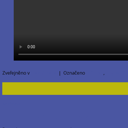
Zveřejněno v
Nezařazené
|
Označeno
children
,
Lagos
Při
11
Kvě
Nezařazené
Community Support Day with AAA Globa