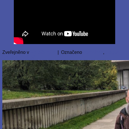
Zveřejněno v
Nezařazené
|
Označeno
homeless
,
prague
Přidat komentář