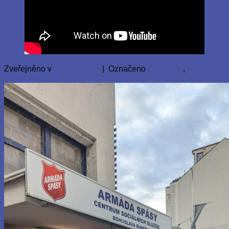
Zveřejněno v
Nezařazené
|
Označeno
homeless
,
prague
Přidat komentář