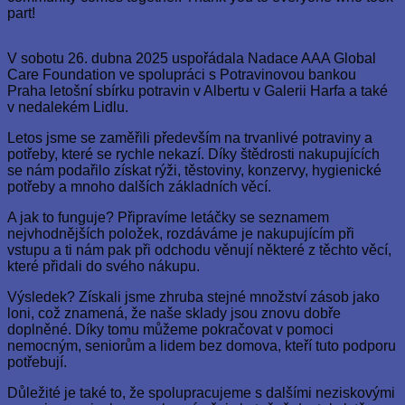
part!
V sobotu 26. dubna 2025 uspořádala Nadace AAA Global
Care Foundation ve spolupráci s Potravinovou bankou
Praha letošní sbírku potravin v Albertu v Galerii Harfa a také
v nedalekém Lidlu.
Letos jsme se zaměřili především na trvanlivé potraviny a
potřeby, které se rychle nekazí. Díky štědrosti nakupujících
se nám podařilo získat rýži, těstoviny, konzervy, hygienické
potřeby a mnoho dalších základních věcí.
A jak to funguje? Připravíme letáčky se seznamem
nejvhodnějších položek, rozdáváme je nakupujícím při
vstupu a ti nám pak při odchodu věnují některé z těchto věcí,
které přidali do svého nákupu.
Výsledek? Získali jsme zhruba stejné množství zásob jako
loni, což znamená, že naše sklady jsou znovu dobře
doplněné. Díky tomu můžeme pokračovat v pomoci
nemocným, seniorům a lidem bez domova, kteří tuto podporu
potřebují.
Důležité je také to, že spolupracujeme s dalšími neziskovými