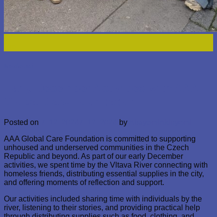
07
Pro
Nezařazené
Early December Activities with AAA
Global Care Foundation
Posted on
7. 12. 2024
7. 12. 2024
by
AbayomiAkinyemi
AAA Global Care Foundation is committed to supporting
unhoused and underserved communities in the Czech
Republic and beyond. As part of our early December
activities, we spent time by the Vltava River connecting with
homeless friends, distributing essential supplies in the city,
and offering moments of reflection and support.
Our activities included sharing time with individuals by the
river, listening to their stories, and providing practical help
through distributing supplies such as food, clothing, and