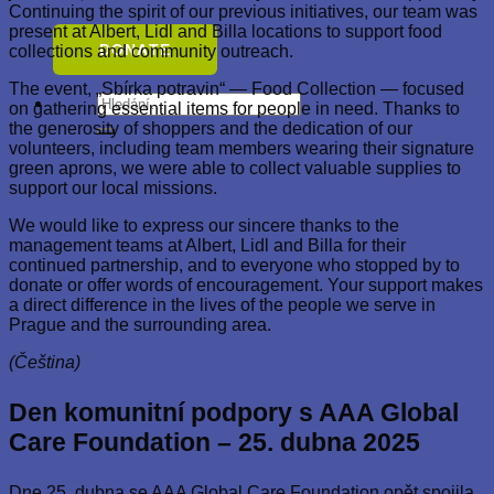
Continuing the spirit of our previous initiatives, our team was
present at Albert, Lidl and Billa locations to support food
DONATE
collections and community outreach.
The event, „Sbírka potravin“ — Food Collection — focused
Hledat:
on gathering essential items for people in need. Thanks to
the generosity of shoppers and the dedication of our
volunteers, including team members wearing their signature
green aprons, we were able to collect valuable supplies to
support our local missions.
We would like to express our sincere thanks to the
management teams at Albert, Lidl and Billa for their
continued partnership, and to everyone who stopped by to
donate or offer words of encouragement. Your support makes
a direct difference in the lives of the people we serve in
Prague and the surrounding area.
(Čeština)
Den komunitní podpory s AAA Global
Care Foundation – 25. dubna 2025
Dne 25. dubna se AAA Global Care Foundation opět spojila