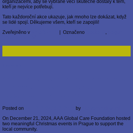
organizacemi, aby se vybrané věci skutečně dostaly k těm,
kteří je nejvíce potřebují.
Tato každoroční akce ukazuje, jak mnoho lze dokázat, když
se lidé spojí. Děkujeme všem, kteří se zapojili!
Zveřejněno v
Nezařazené
|
Označeno
foodbank
,
prague
Přidat komentář
24
Pro
Nezařazené
AAA Global Care Foundation Brings
Christmas Cheer to Prague –
December 2024 Events
Posted on
24. 12. 2024
26. 2. 2025
by
AbayomiAkinyemi
On December 21, 2024, AAA Global Care Foundation hosted
two meaningful Christmas events in Prague to support the
local community.