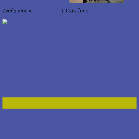
Zveřejněno v
Nezařazené
|
Označeno
foodbank
,
prague
Přidat komentář
12
Zář
Nezařazené
Praha, 9th September 2025