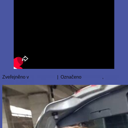
Zveřejněno v
Nezařazené
|
Označeno
homeless
,
prague
Přidat komentář