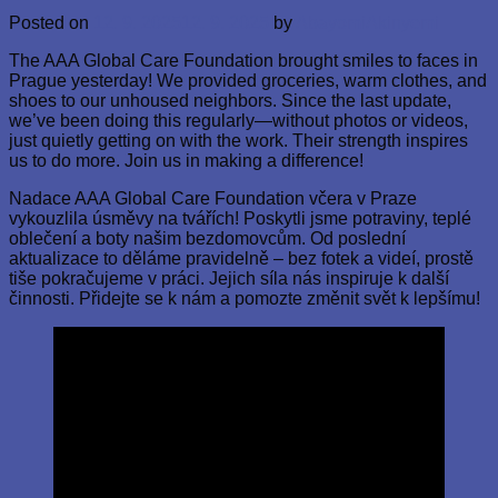
Posted on
12. 9. 2025
12. 9. 2025
by
AbayomiAkinyemi
The AAA Global Care Foundation brought smiles to faces in
Prague yesterday! We provided groceries, warm clothes, and
shoes to our unhoused neighbors. Since the last update,
we’ve been doing this regularly—without photos or videos,
just quietly getting on with the work. Their strength inspires
us to do more. Join us in making a difference!
Nadace AAA Global Care Foundation včera v Praze
vykouzlila úsměvy na tvářích! Poskytli jsme potraviny, teplé
oblečení a boty našim bezdomovcům. Od poslední
aktualizace to děláme pravidelně – bez fotek a videí, prostě
tiše pokračujeme v práci. Jejich síla nás inspiruje k další
činnosti. Přidejte se k nám a pomozte změnit svět k lepšímu!