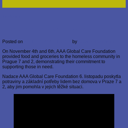
Lis
Nezařazené
Praha, 4th and 6th November 2024
Posted on
7. 11. 2024
14. 11. 2024
by
AbayomiAkinyemi
On November 4th and 6th, AAA Global Care Foundation
provided food and groceries to the homeless community in
Prague 7 and 2, demonstrating their commitment to
supporting those in need.
Nadace AAA Global Care Foundation 6. listopadu poskytla
potraviny a základní potřeby lidem bez domova v Praze 7 a
2, aby jim pomohla v jejich těžké situaci.