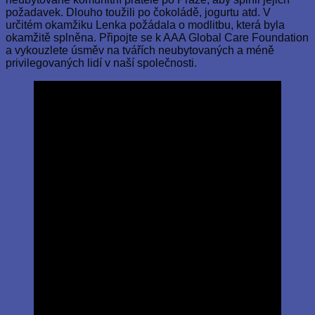
požadavek. Dlouho toužili po čokoládě, jogurtu atd. V
určitém okamžiku Lenka požádala o modlitbu, která byla
okamžitě splněna. Připojte se k AAA Global Care Foundation
a vykouzlete úsměv na tvářích neubytovaných a méně
privilegovaných lidí v naší společnosti.