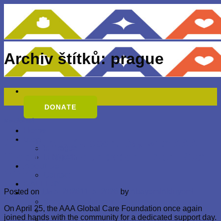
Přeskočit
na
obsah
Archiv štítků:
prague
11
Kvě
DONATE
Nezařazené
Home
Blog
Community Support Day with AAA
In Prague
Global Care Foundation – April 25th,
In Nigeria
About Us
2025
Contact
GALLERY
Posted on
11. 5. 2026
11. 5. 2026
by
AbayomiAkinyemi
Join Us
Become a volunteer
On April 25, the AAA Global Care Foundation once again
Sponsor Us
joined hands with the community for a dedicated support day.
Become a Representative