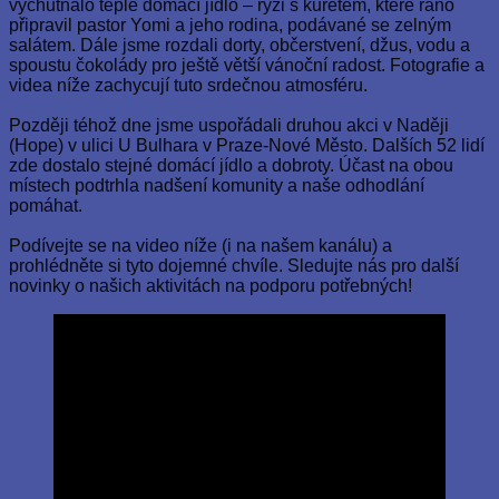
vychutnalo teplé domácí jídlo – rýži s kuřetem, které ráno
připravil pastor Yomi a jeho rodina, podávané se zelným
salátem. Dále jsme rozdali dorty, občerstvení, džus, vodu a
spoustu čokolády pro ještě větší vánoční radost. Fotografie a
videa níže zachycují tuto srdečnou atmosféru.
Později téhož dne jsme uspořádali druhou akci v Naději
(Hope) v ulici U Bulhara v Praze-Nové Město. Dalších 52 lidí
zde dostalo stejné domácí jídlo a dobroty. Účast na obou
místech podtrhla nadšení komunity a naše odhodlání
pomáhat.
Podívejte se na video níže (i na našem kanálu) a
prohlédněte si tyto dojemné chvíle. Sledujte nás pro další
novinky o našich aktivitách na podporu potřebných!