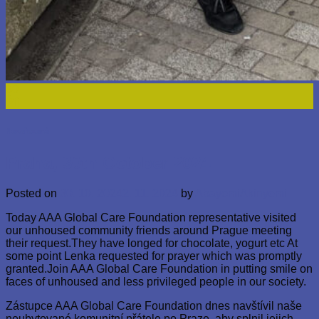
30
Říj
Nezařazené
Praha, 30th October 2024
Posted on
30. 10. 2024
2. 11. 2024
by
AbayomiAkinyemi
Today AAA Global Care Foundation representative visited
our unhoused community friends around Prague meeting
their request.They have longed for chocolate, yogurt etc At
some point Lenka requested for prayer which was promptly
granted.Join AAA Global Care Foundation in putting smile on
faces of unhoused and less privileged people in our society.
Zástupce AAA Global Care Foundation dnes navštívil naše
neubytované komunitní přátele po Praze, aby splnil jejich