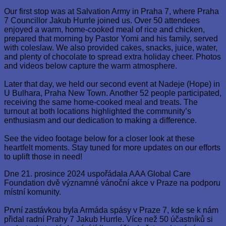
Our first stop was at Salvation Army in Praha 7, where Praha
7 Councillor Jakub Hurrle joined us. Over 50 attendees
enjoyed a warm, home-cooked meal of rice and chicken,
prepared that morning by Pastor Yomi and his family, served
with coleslaw. We also provided cakes, snacks, juice, water,
and plenty of chocolate to spread extra holiday cheer. Photos
and videos below capture the warm atmosphere.
Later that day, we held our second event at Nadeje (Hope) in
U Bulhara, Praha New Town. Another 52 people participated,
receiving the same home-cooked meal and treats. The
turnout at both locations highlighted the community’s
enthusiasm and our dedication to making a difference.
See the video footage below for a closer look at these
heartfelt moments. Stay tuned for more updates on our efforts
to uplift those in need!
Dne 21. prosince 2024 uspořádala AAA Global Care
Foundation dvě významné vánoční akce v Praze na podporu
místní komunity.
První zastávkou byla Armáda spásy v Praze 7, kde se k nám
přidal radní Prahy 7 Jakub Hurrle. Více než 50 účastníků si