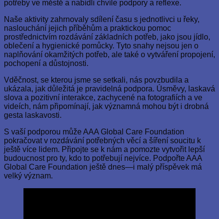
potřeby ve městě a nabídli chvíle podpory a reflexe.
Naše aktivity zahrnovaly sdílení času s jednotlivci u řeky,
naslouchání jejich příběhům a praktickou pomoc
prostřednictvím rozdávání základních potřeb, jako jsou jídlo,
oblečení a hygienické pomůcky. Tyto snahy nejsou jen o
naplňování okamžitých potřeb, ale také o vytváření propojení,
pochopení a důstojnosti.
Vděčnost, se kterou jsme se setkali, nás povzbudila a
ukázala, jak důležitá je pravidelná podpora. Úsměvy, laskavá
slova a pozitivní interakce, zachycené na fotografiích a ve
videích, nám připomínají, jak významná mohou být i drobná
gesta laskavosti.
S vaší podporou může AAA Global Care Foundation
pokračovat v rozdávání potřebných věcí a šíření soucitu k
ještě více lidem. Připojte se k nám a pomozte vytvořit lepší
budoucnost pro ty, kdo to potřebují nejvíce. Podpořte AAA
Global Care Foundation ještě dnes—i malý příspěvek má
velký význam.