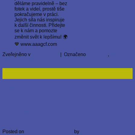
Zveřejněno v
Nezařazené
|
Označeno
homeless
,
prague
Přidat komentář
27
Dub
Nezařazené
Community Support Day at Albert
Hypermarket with AAA Global Care
Foundation – 26th April 2025
Posted on
27. 4. 2025
12. 9. 2025
by
AbayomiAkinyemi