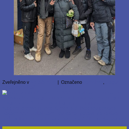
Zveřejněno v
Nezařazené
|
Označeno
homeless
,
prague
Přidat komentář
07