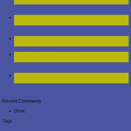
Kvě
AAA Global Care Foundation Returns to
Compassionate Orphanage in Egbeda, Lagos
11
Kvě
Community Support Day with AAA Global Care
Foundation – April 25th, 2025
31
Led
Hospital Support for the Unhoused in Prague
03
Led
AAA Global Care Foundation Spreads Christmas
Cheer in Prague – December 2025
30
Lis
Community Support Day with AAA Global Care
Foundation – November 8, 2025
Recent Comments
Dora
:
Happy 60th Birthday !
Tags
Children's Home
children
Adedayo Akanji
albert
Armada Spasy
bokkos