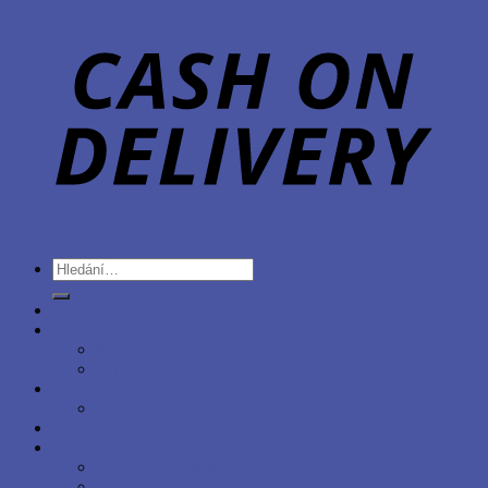
Hledat:
Home
Blog
In Prague
In Nigeria
About Us
Contact
GALLERY
Join Us
Become a volunteer
Sponsor Us