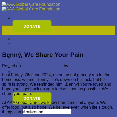
Přeskočit
na
obsah
DONATE
11
Čvn
Home
Blog
Nezařazené
In Prague
In Nigeria
Benny, We Share Your Pain
About Us
Contact
Posted on
11. 6. 2024
11. 6. 2024
by
AbayomiAkinyemi
GALLERY
Join Us
Last Friday, 7th June 2024, on our usual grocery run for the
Become a volunteer
homeless, we met Benny. He’s down on his luck, but his
Sponsor Us
spirit is strong. We reminded him: „Benny! You’re loved and
Become a Representative
hope you’ll get back on your feet as soon as possible. We
share your pain.“
DONATE
At AAA Global Care, we know hard times hit anyone. We
offer food, but also hope. We believe even when life’s tough,
Hledat:
things can turn around.