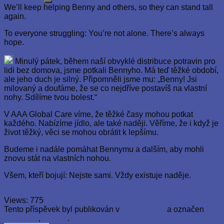
We’ll keep helping Benny and others, so they can stand tall
again.
To everyone struggling: You’re not alone. There’s always
hope.
Minulý pátek, během naší obvyklé distribuce potravin pro
lidi bez domova, jsme potkali Bennyho. Má teď těžké období,
ale jeho duch je silný. Připomněli jsme mu: „Benny! Jsi
milovaný a doufáme, že se co nejdříve postavíš na vlastní
nohy. Sdílíme tvou bolest.“
V AAA Global Care víme, že těžké časy mohou potkat
každého. Nabízíme jídlo, ale také naději. Věříme, že i když je
život těžký, věci se mohou obrátit k lepšímu.
Budeme i nadále pomáhat Bennymu a dalším, aby mohli
znovu stát na vlastních nohou.
Všem, kteří bojují: Nejste sami. Vždy existuje naděje.
Views:
775
Tento příspěvek byl publikován v
Nezařazené
a označen
homeless
,
prague
.