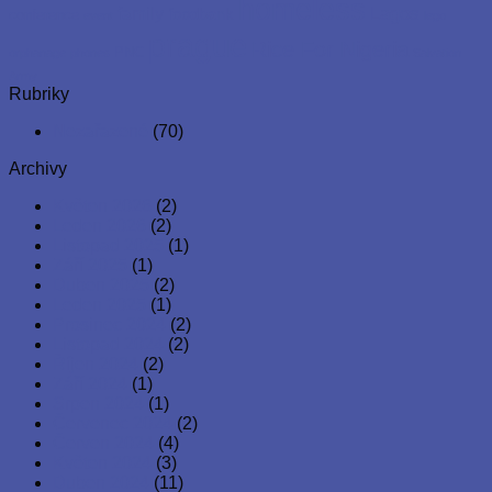
homeless
Lagos
family
foodbank
conference
event
lego
prague
Rice For Nigeria
PNC
orphanage
phones
Salvation
Army
Rubriky
Nezařazené
(70)
Archivy
Květen 2026
(2)
Leden 2026
(2)
Listopad 2025
(1)
Září 2025
(1)
Duben 2025
(2)
Leden 2025
(1)
Prosinec 2024
(2)
Listopad 2024
(2)
Říjen 2024
(2)
Září 2024
(1)
Srpen 2024
(1)
Červenec 2024
(2)
Červen 2024
(4)
Květen 2024
(3)
Duben 2024
(11)