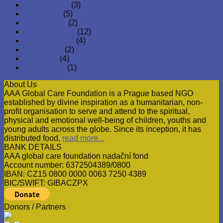
Březen 2024
(3)
Únor 2024
(5)
Leden 2024
(2)
Prosinec 2023
(12)
Listopad 2023
(4)
Říjen 2023
(2)
Září 2023
(4)
Srpen 2023
(1)
About Us
AAA Global Care Foundation is a Prague based NGO
established by divine inspiration as a humanitarian, non-
profit organisation to serve and attend to the spiritual,
physical and emotional well-being of children, youths and
young adults across the globe. Since its inception, it has
distributed food,
read more...
BANK DETAILS
AAA global care foundation nadační fond
Account number: 6372504389/0800
IBAN: CZ15 0800 0000 0063 7250 4389
BIC/SWIFT: GIBACZPX
Donors / Partners