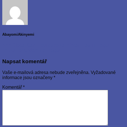
AbayomiAkinyemi
AAA Global Care Foundation at African Day in Prague
LEGO For Children of Prague
Napsat komentář
Vaše e-mailová adresa nebude zveřejněna.
Vyžadované
informace jsou označeny
*
Komentář
*