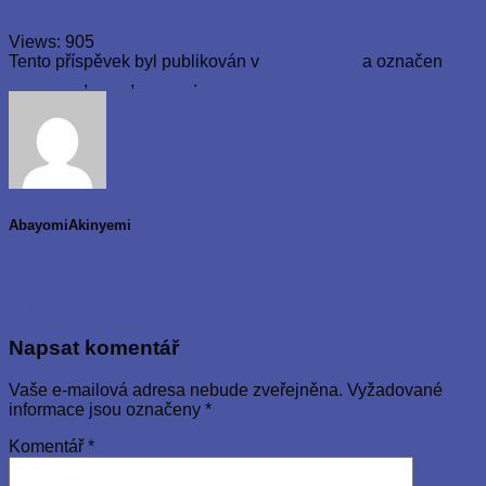
Views:
905
Tento příspěvek byl publikován v
Nezařazené
a označen
homeless
,
PNC
,
prague
.
AbayomiAkinyemi
The International Conference on Digital Czech Republic
AAA Global Care Foundation and PNC Continue Their
Support for Prague’s Homeless
Napsat komentář
Vaše e-mailová adresa nebude zveřejněna.
Vyžadované
informace jsou označeny
*
Komentář
*