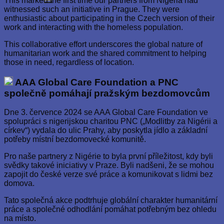
This marked the first time our partners from Nigeria had
witnessed such an initiative in Prague. They were
enthusiastic about participating in the Czech version of their
work and interacting with the homeless population.
This collaborative effort underscores the global nature of
humanitarian work and the shared commitment to helping
those in need, regardless of location.
AAA Global Care Foundation a PNC
společně pomáhají pražským bezdomovcům
Dne 3. července 2024 se AAA Global Care Foundation ve
spolupráci s nigerijskou charitou PNC („Modlitby za Nigérii a
církev“) vydala do ulic Prahy, aby poskytla jídlo a základní
potřeby místní bezdomovecké komunitě.
Pro naše partnery z Nigérie to byla první příležitost, kdy byli
svědky takové iniciativy v Praze. Byli nadšeni, že se mohou
zapojit do české verze své práce a komunikovat s lidmi bez
domova.
Tato společná akce podtrhuje globální charakter humanitární
práce a společné odhodlání pomáhat potřebným bez ohledu
na místo.