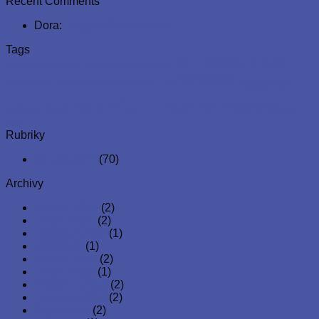
Recent Comments
Dora
:
Happy 60th Birthday !
Tags
Children's Home
children
Adedayo Akanji
albert
Armada Spasy
bokkos
homeless
Lagos
family
foodbank
conference
event
lego
prague
Rice For Nigeria
PNC
orphanage
phones
Salvation
Army
Rubriky
Nezařazené
(70)
Archivy
Květen 2026
(2)
Leden 2026
(2)
Listopad 2025
(1)
Září 2025
(1)
Duben 2025
(2)
Leden 2025
(1)
Prosinec 2024
(2)
Listopad 2024
(2)
Říjen 2024
(2)