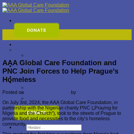
Přeskočit
na
obsah
DONATE
03
Čvc
Home
Blog
Nezařazené
In Prague
In Nigeria
AAA Global Care Foundation and
About Us
PNC Join Forces to Help Prague’s
Contact
GALLERY
Homeless
Join Us
Become a volunteer
Posted on
3. 7. 2024
29. 8. 2024
by
AbayomiAkinyemi
Sponsor Us
Become a Representative
On July 3rd, 2024, the AAA Global Care Foundation, in
partnership with the Nigerian charity PNC („Praying for
DONATE
Nigeria and the Church“), took to the streets of Prague to
provide food and necessities to the city’s homeless
community.
Hledat: