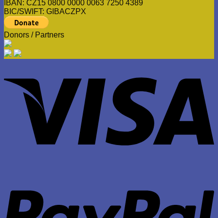
IBAN: CZ15 0800 0000 0063 7250 4389
BIC/SWIFT: GIBACZPX
Donors / Partners