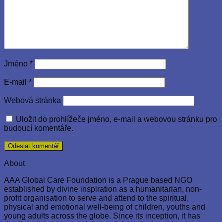
Jméno
*
E-mail
*
Webová stránka
Uložit do prohlížeče jméno, e-mail a webovou stránku pro
budoucí komentáře.
About
AAA Global Care Foundation is a Prague based NGO
established by divine inspiration as a humanitarian, non-
profit organisation to serve and attend to the spiritual,
physical and emotional well-being of children, youths and
young adults across the globe. Since its inception, it has