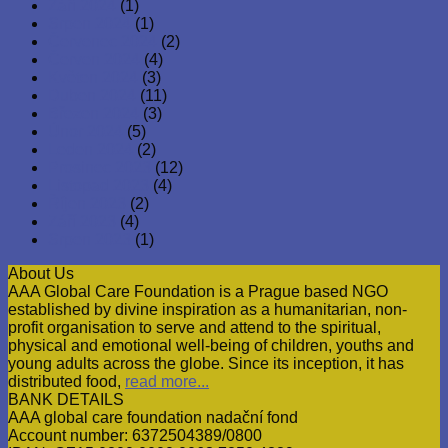
Září 2024
(1)
Srpen 2024
(1)
Červenec 2024
(2)
Červen 2024
(4)
Květen 2024
(3)
Duben 2024
(11)
Březen 2024
(3)
Únor 2024
(5)
Leden 2024
(2)
Prosinec 2023
(12)
Listopad 2023
(4)
Říjen 2023
(2)
Září 2023
(4)
Srpen 2023
(1)
About Us
AAA Global Care Foundation is a Prague based NGO
established by divine inspiration as a humanitarian, non-
profit organisation to serve and attend to the spiritual,
physical and emotional well-being of children, youths and
young adults across the globe. Since its inception, it has
distributed food,
read more...
BANK DETAILS
AAA global care foundation nadační fond
Account number: 6372504389/0800