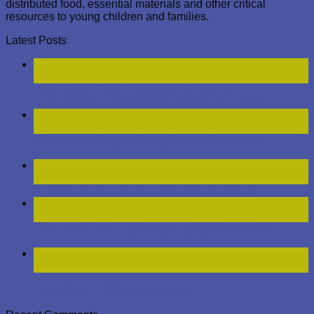
distributed food, essential materials and other critical
resources to young children and families.
Latest Posts
11
Kvě
AAA Global Care Foundation Returns to
Compassionate Orphanage in Egbeda, Lagos
11
Kvě
Community Support Day with AAA Global Care
Foundation – April 25th, 2025
31
Led
Hospital Support for the Unhoused in Prague
03
Led
AAA Global Care Foundation Spreads Christmas
Cheer in Prague – December 2025
30
Lis
Community Support Day with AAA Global Care
Foundation – November 8, 2025